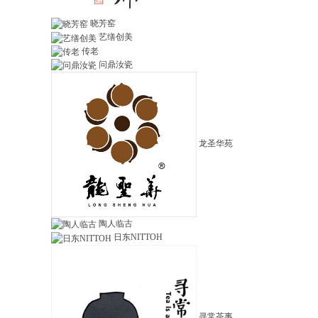
晓芳窑
艺缮创美
传老
问鼎汝瓷
龙圣华苑
陶人临古
日东NITTOH
寻常茶事