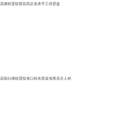
花缠枝莲纹团花高足壶承手工供赏盘
花留白缠枝莲纹束口杯名窑蓝地青花主人杯