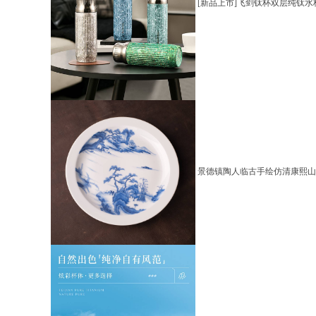
[新品上市]飞剑钛杯双层纯钛水
景德镇陶人临古手绘仿清康熙山