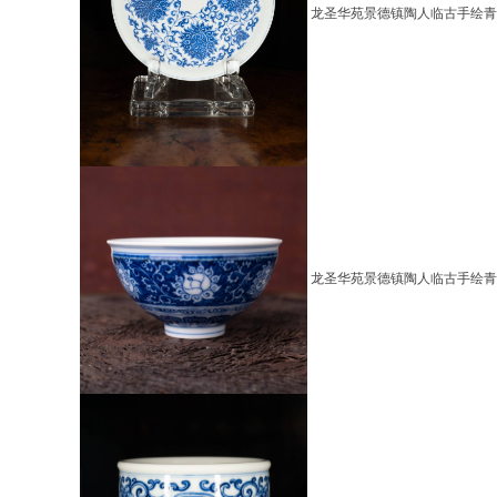
龙圣华苑景德镇陶人临古手绘青
龙圣华苑景德镇陶人临古手绘青