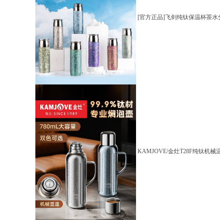
[官方正品]飞剑纯钛保温杯茶水
KAMJOVE/金灶T28F纯钛