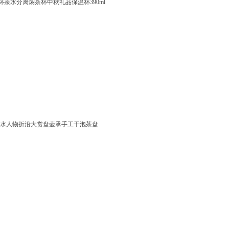
杯茶水分离焖茶杯中秋礼品保温杯390ml
水人物折沿大赏盘壶承手工干泡茶盘