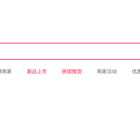
牌商家
新品上市
拼团囤货
商家活动
优