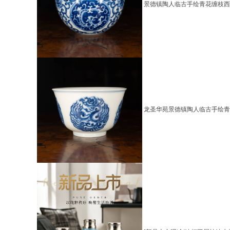
景德镇陶人临古手绘青花缠枝西
龙圣华苑景德镇陶人临古手绘青