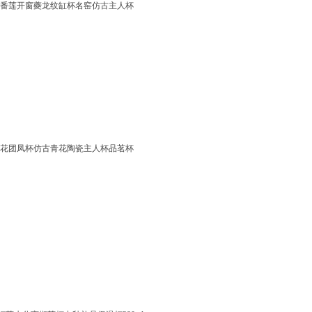
番莲开窗夔龙纹缸杯名窑仿古主人杯
花团凤杯仿古青花陶瓷主人杯品茗杯