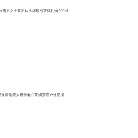
分离男女士双层钛水杯焖泡茶杯礼物 500ml
机械温显焖泡壶大容量老白茶焖茶壶户外便携